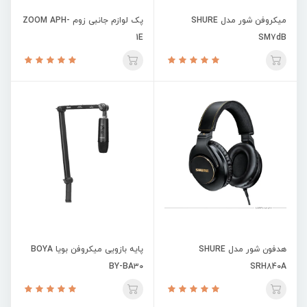
میکروفن شور مدل SHURE
پک لوازم جانبی زوم ZOOM APH-
1E
SM7dB
هدفون شور مدل SHURE
پایه بازویی میکروفن بویا BOYA
BY-BA۳۰
SRH840A