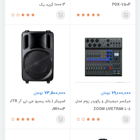
PDX-750P
1000-3 گرید یک
73,500,000
69,000,000
تومان
تومان
میکسر دیجیتال و رکوردر زوم مدل
اسپیکر | باند پسیو جی تی آر JTR
JW600P
ZOOM LIVETRAK L-8