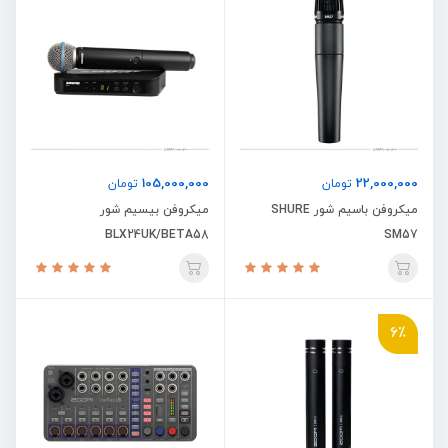
105,000,000
22,000,000
تومان
تومان
میکروفن باسیم شور SHURE
میکروفن بیسیم شور
BLX24UK/BETA58
SM57
6٪