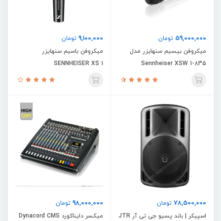
9,100,000
59,000,000
تومان
تومان
میکروفن بیسیم سنهایزر مدل
میکروفن باسیم سنهایزر
SENNHEISER XS 1
Sennheiser XSW 1-835
98,000,000
78,500,000
تومان
تومان
اسپیکر | باند پسیو جی تی آر JTR
میکسر دایناکورد Dynacord CMS