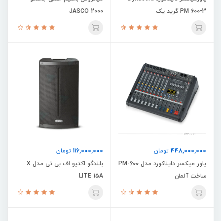
PM 600-3 گرید یک
JASCO 2000
116,000,000
448,000,000
تومان
تومان
پاور میکسر دایناکورد مدل PM-600
بلندگو اکتیو اف بی تی مدل X
ساخت آلمان
LITE 15A