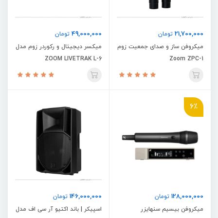
49,000,000
21,700,000
تومان
تومان
میکروفن ساز و صدای جمعیت زوم
میکسر دیجیتال و رکوردر زوم مدل
ZOOM LIVETRAK L-6
Zoom ZPC-1
6٪
146,000,000
128,000,000
تومان
تومان
میکروفن بیسیم سنهایزر
اسپیکر | باند اکتیو آر سی اف مدل