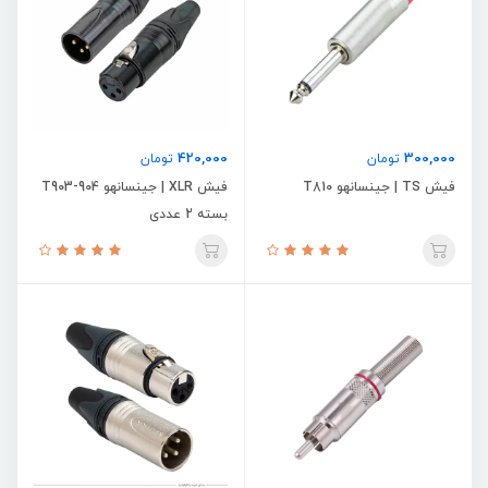
420,000
300,000
تومان
تومان
فیش TS | جینسانهو T810
فیش XLR | جینسانهو T903-904
بسته 2 عددی