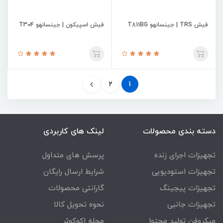
فیش TRS | جینسانهو T811BG
فیش اسپیکون | جینسانهو T304
2
1
دسته بندی محصولات
لینک های کاربردی
تجهیزات اجرای زنده
پرسش های متداول
تجهیزات استودیویی
شرایط ارسال رایگان
تجهیزات پیجینگ
گارانتی محصولات
تجهیزات جانبی
نحوه تحویل کالا
میکروفن تولید محتوا
مجله اکوکوثر