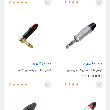
350,000
900,000
تومان
تومان
فیش TS | نوتریک اورجینال
فیش TS | جینسانهو T808
NEUTRIK NP2X