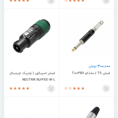
300,000
تومان
فیش TS | ساندکو T803BG
فیش اسپیکون | نوتریک اورجینال
NEUTRIK NL4FXX-W-L