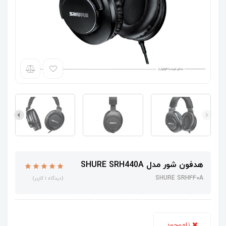
هدفون شور مدل SHURE SRH440A
SHURE SRH440A
(دیدگاه 1 کاربر)
ناموجود