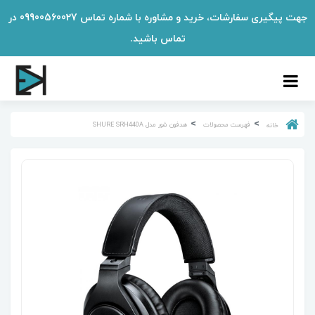
جهت پیگیری سفارشات، خرید و مشاوره با شماره تماس 09900560027 در
تماس باشید.
فهرست محصولات
هدفون شور مدل SHURE SRH440A
خانه