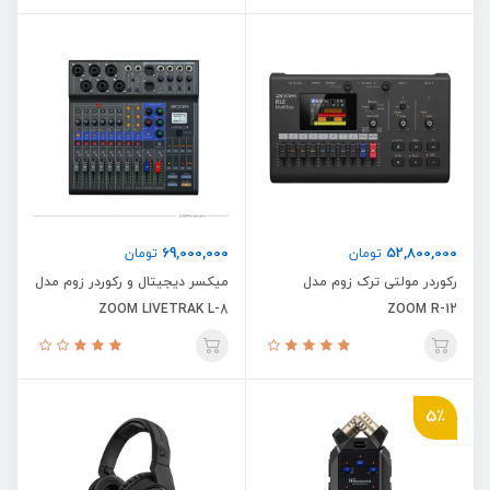
69,000,000
52,800,000
تومان
تومان
رکوردر مولتی ترک زوم مدل
میکسر دیجیتال و رکوردر زوم مدل
ZOOM LIVETRAK L-8
ZOOM R-12
5٪