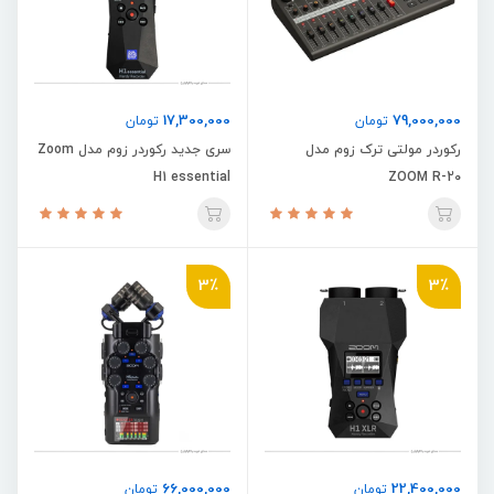
17,300,000
79,000,000
تومان
تومان
رکوردر مولتی ترک زوم مدل
سری جدید رکوردر زوم مدل Zoom
H1 essential
ZOOM R-20
3٪
3٪
66,000,000
22,400,000
تومان
تومان