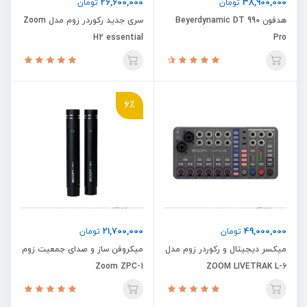
26,600,000
38,900,000
تومان
تومان
هدفون Beyerdynamic DT 990
سری جدید رکوردر زوم مدل Zoom
H2 essential
Pro
6٪
21,700,000
49,000,000
تومان
تومان
میکسر دیجیتال و رکوردر زوم مدل
میکروفن ساز و صدای جمعیت زوم
Zoom ZPC-1
ZOOM LIVETRAK L-6