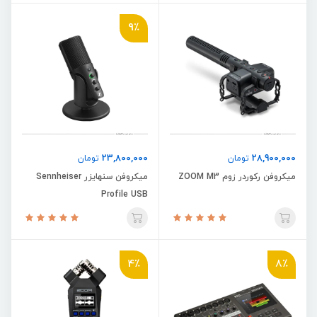
9٪
23,800,000
28,900,000
تومان
تومان
میکروفن رکوردر زوم ZOOM M3
میکروفن سنهایزر Sennheiser
Profile USB
4٪
8٪