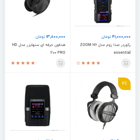
13,800,000
41,000,000
تومان
تومان
رکوردر صدا زوم مدل ZOOM H6
هدفون حرفه ای سنهایزر مدل HD
200 PRO
essential
6٪