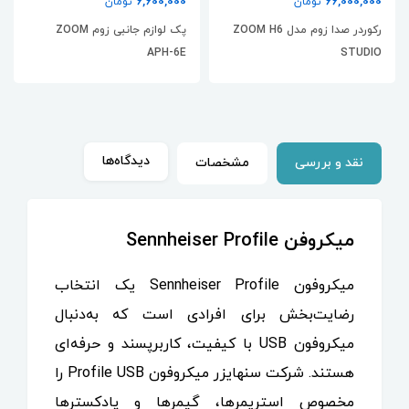
6,600,000
66,000,000
تومان
تومان
رکوردر صدا زوم مدل ZOOM H6
پک لوازم جانبی زوم ZOOM
APH-6E
STUDIO
دیدگاه‌ها
نقد و بررسی
مشخصات
میکروفن Sennheiser Profile
میکروفون Sennheiser Profile یک انتخاب
رضایت‌بخش برای افرادی است که به‌دنبال
میکروفون USB با کیفیت، کاربرپسند و حرفه‌ای
هستند. شرکت سنهایزر میکروفون Profile USB را
مخصوص استریمرها، گیمرها و پادکسترها