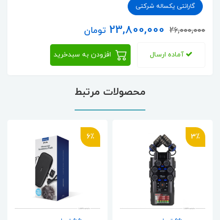
گارانتی یکساله شرکتی
23,800,000
تومان
26,000,000
آماده ارسال
افزودن به سبدخرید
محصولات مرتبط
6٪
3٪