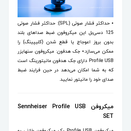
• حداکثر فشار صوتی (SPL): حداکثر فشار صوتی
125 دسی‌بل این میکروفون ضبط صداهای بلند
بدون بروز اعوجاج یا قطع شدن (کلیپینگ) را
ممکن می‌سازد.• جک هدفون: میکروفون سنهایزر
Profile USB دارای جک هدفون مانیتورینگ است
که به شما امکان می‌دهد در حین فرایند ضبط
صدای خود را مانیتور نمایید.
میکروفن Sennheiser Profile USB
SET
میکروفون Profile USB یک میکروفون خازنی یو