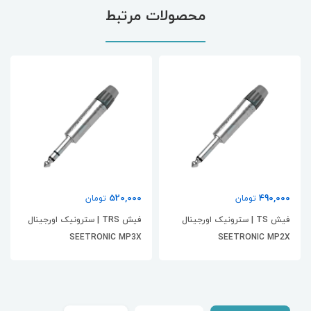
محصولات مرتبط
350,000
520,000
تومان
تومان
نال
فیش TRS | سترونیک اورجینال
فیش هدفونی | جینسانه
LBG
SEETRONIC MP3X