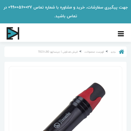
جهت پیگیری سفارشات، خرید و مشاوره با شماره تماس 09900560027 در
تماس باشید.
فهرست محصولات
فیش هدفونی | جینسانهو T823-LBG
خانه