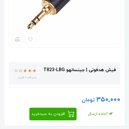
فیش هدفونی | جینسانهو T823-LBG
(دیدگاه 2 کاربر)
350,000
تومان
آماده ارسال
افزودن به سبدخرید