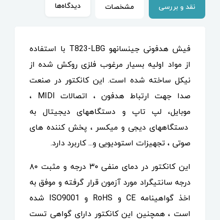
دیدگاه‌ها
نقد و بررسی
مشخصات
فیش هدفونی جینسانهو T823-LBG با استفاده
از مواد اولیه بسیار مرغوب فلزی روکش شده از
نیکل ساخته شده است. این کانکتور در صنعت
صدا جهت ارتباط هدفون ، اتصالات MIDI ،
موبایل، لپ تاپ و دستگاههای دیجیتال به
دستگاههای دیجی و میکسر ، پخش کننده های
صوتی ، تجهیزات استودیویی و... کاربرد دارد.
این کانکتور در دمای منفی ۳۰ درجه و مثبت ۸۰
درجه سانتیگراد مورد آزمون قرار گرفته و موفق به
اخذ گواهینامه CE و RoHS و ISO9001 شده
است ، همچنین این کانکتور دارای گواهی تست