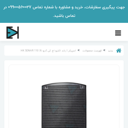
جهت پیگیری سفارشات، خرید و مشاوره با شماره تماس 09900560027 در
تماس باشید.
فهرست محصولات
اسپیکر | باند اکتیو اچ کی آدیو HK SONAR 110 Xi
خانه